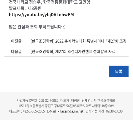
건국대학교 정승우, 한국전통문화대학교 고민영
발표제목 : 제3공원
https://youtu.be/ybjDVLnhwEM
많은 관심과 조회 부탁드립니다 :)
이전글
[한국조경학회] 2022 춘계학술대회 특별세미나 "제27회 조경
다음글
[한국조경학회] 제27회 조경디자인캠프 성과발표 자료
목록
사업자등록번호 : 220-82-60082
대표자 : 배정한
단체명 : (사)한국조경학회
(05116) 서울특별시 광진구 광나루로 56길 85 테크노마트 사무동 18층 08호
대표전화 : +82-2-565-2055
E-Mail :
kila72@daum.net
연락 가능 시간 : 09:30-17:30