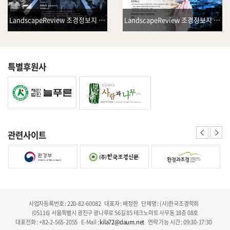
LandscapeReview 조경정보지 Vol.35
LandscapeReview 조경정보지 Vol.34
특별후원사
관련사이트
사업자등록번호 : 220-82-60082
대표자 : 배정한
단체명 : (사)한국조경학회
(05116) 서울특별시 광진구 광나루로 56길 85 테크노마트 사무동 18층 08호
대표전화 : +82-2-565-2055
E-Mail :
kila72@daum.net
연락 가능 시간 : 09:30-17:30