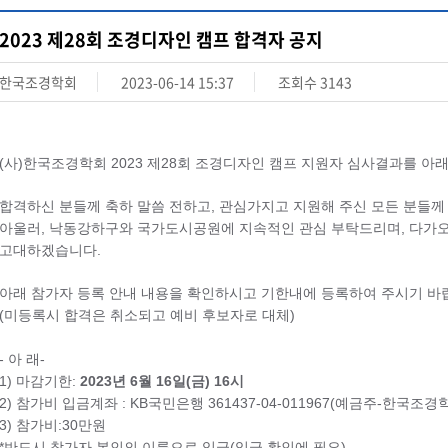
2023 제28회 조경디자인 캠프 합격자 공지
한국조경학회
2023-06-14 15:37
조회수
3143
(사)한국조경학회 2023 제28회 조경디자인 캠프 지원자 심사결과를 아
합격하신 분들께 축하 말씀 전하고, 관심가지고 지원해 주신 모든 분들께
아울러, 낙동강하구와 국가도시공원에 지속적인 관심 부탁드리며, 다가
고대하겠습니다.
아래 참가자 등록 안내 내용을 확인하시고 기한내에 등록하여 주시기 바
(미등록시 합격은 취소되고 예비 후보자로 대체)
- 아 래-
1) 마감기한:
2023년 6월 16일(금) 16시
2) 참가비 입금계좌 : KB국민은행 361437-04-011967(예금주-한국조경
3) 참가비:30만원
*반드시 참가자 본인의 이름으로 입금(입금 확인에 필요)