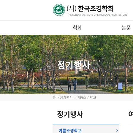
학회
논문
정기행사
홈
>
정기행사
>
여름조경학교
정기행사
여름조경학교