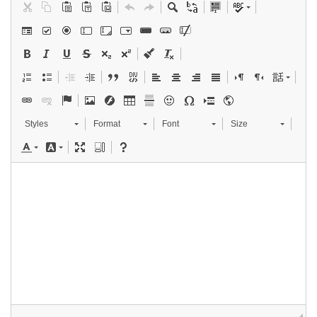
Styles
Format
Font
Size