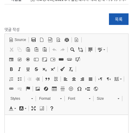
목록
댓글 작성
Source
Styles
Format
Font
Size