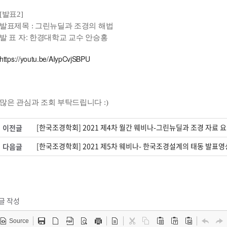
[발표2]
발표제목 : 그린뉴딜과 조경의 해법
발 표 자: 한경대학교 교수 안승홍
https://youtu.be/AIypCvjSBPU
​많은 관심과 조회 부탁드립니다 :)
[한국조경학회] 2021 제4차 월간 웨비나-그린뉴딜과 조경 자료 
이전글
[한국조경학회] 2021 제5차 웨비나- 한국조경설계의 태동 발표영
다음글
글 작성
Source