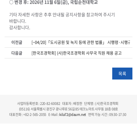
○ 변경 후: 2026년 11월 6일(금), 국립순천대학교
기타 자세한 사항은 추후 안내될 공지사항을 참고하여 주시기
바랍니다.
감사합니다.
이전글
[~04/20]「도시공원 및 녹지 등에 관한 법률」 시행령·시행규칙
다음글
[한국조경학회] (사)한국조경학회 사무국 직원 채용 공고
목록
사업자등록번호 : 220-82-60082
대표자 : 배정한
단체명 : (사)한국조경학회
(05116) 서울특별시 광진구 광나루로 56길 85 테크노마트 사무동 18층 08호
대표전화 : +82-2-565-2055
E-Mail :
kila72@daum.net
연락 가능 시간 : 09:30-17:30