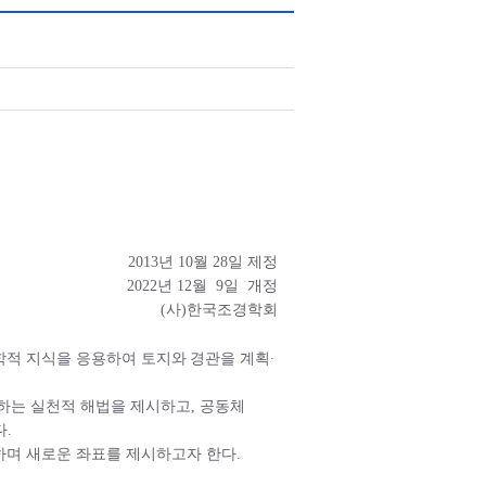
2013
년
10
월
28
일 제정
2022년
12
월
9
일 개정
(
사
)
한국조경학회
학적 지식을 응용하여 토지와
경관을 계획
∙
하는 실천적 해법을 제시하고
,
공동체
다
.
하며 새로운 좌표를 제시하고자 한다
.