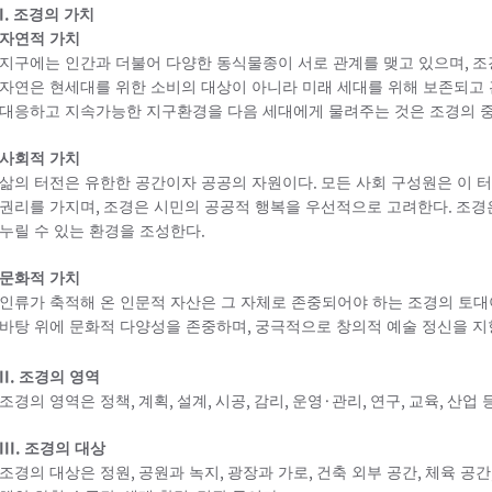
I.
조경의 가치
자연적 가치
,
지구에는 인간과 더불어 다양한 동식물종이 서로 관계를 맺고 있으며
조
자연은 현세대를 위한 소비의 대상이 아니라 미래 세대를 위해 보존되고
대응하고 지속가능한 지구환경을 다음 세대에게 물려주는 것은 조경의 
사회적 가치
.
삶의 터전은 유한한 공간이자 공공의 자원이다
모든 사회 구성원은 이 
,
.
권리를 가지며
조경은 시민의 공공적 행복을 우선적으로 고려한다
조경
.
누릴 수 있는 환경을 조성한다
문화적 가치
인류가 축적해 온 인문적 자산은 그 자체로 존중되어야 하는 조경의 토
,
바탕 위에 문화적 다양성을 존중하며
궁극적으로 창의적 예술 정신을 
II.
조경의 영역
,
,
,
,
,
·
,
,
,
조경의 영역은 정책
계획
설계
시공
감리
운영
관리
연구
교육
산업 
III.
조경의 대상
,
,
,
,
조경의 대상은 정원
공원과 녹지
광장과 가로
건축 외부 공간
체육 공간