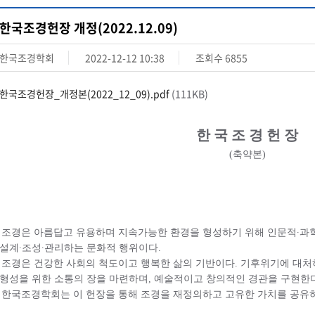
한국조경헌장 개정(2022.12.09)
한국조경학회
2022-12-12 10:38
조회수
6855
한국조경헌장_개정본(2022_12_09).pdf
(111KB)
한 국 조 경 헌 장
(
축약본
)
조경은 아름답고 유용하며 지속가능한 환경을 형성하기 위해 인문적
∙
과
설계
∙
조성
∙
관리하는 문화적 행위이다
.
조경은 건강한 사회의 척도이고 행복한 삶의 기반이다
.
기후위기에 대처
형성을 위한 소통의 장을 마련하며
,
예술적이고 창의적인 경관을 구현한
한국조경학회는 이 헌장을 통해 조경을 재정의하고 고유한 가치를 공유