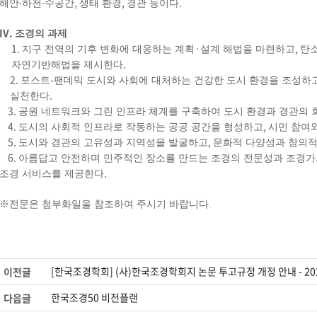
,
,
.
해안
‧
하천
‧
수공간
생태 환경
경관 등이다
IV.
조경의 과제
1.
·
,
지구 전역의 기후 변화에 대응하는 계획
설계 해법을 마련하고
탄소
.
자연
기반해법을 제시한다
2.
-
포스트
팬데믹 도시와 사회에 대처하는 건강한 도시 환경을 조성하
.
실천한다
3.
공원 네트워크와 그린 인프라 체계를 구축하여 도시 환경과 경관의
4.
,
도시의 사회적 인프라로 작동하는 공공 공간을 형성하고
시민 참여
5.
,
도시와 경관의 고유성과 지역성을 발굴하고
문화적 다양성과 창의적
6.
아름답고 안전하며 민주적인 장소를 만드는 조경의 전문성과 조경가
.
조경
서비스를 제공한다
※전문은 첨부화일을 참조하여 주시기 바랍니다.
[한국조경학회] (사)한국조경학회지 논문 투고규정 개정 안내 - 202
이전글
한국조경50 비전플랜
다음글