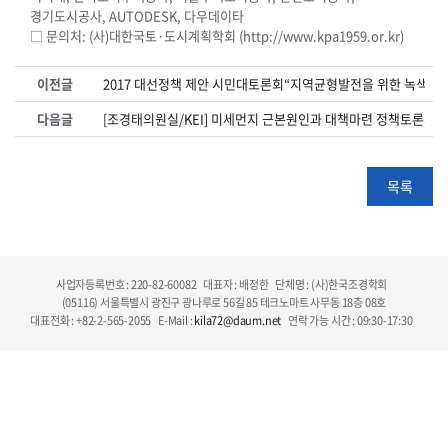
경기도시공사, AUTODESK, 다우데이타
□ 문의처: (사)대한국토·도시계획학회 (http://www.kpa1959.or.kr)
이전글
2017 대선정책 제안 시민대토론회“지역균형발전을 위한 녹색인
다음글
[조경태의원실/KEI] 미세먼지 근본원인과 대책마련 정책토론회 
목록
사업자등록번호 : 220-82-60082
대표자 : 배정한
단체명 : (사)한국조경학회
(05116) 서울특별시 광진구 광나루로 56길 85 테크노마트 사무동 18층 08호
대표전화 : +82-2-565-2055
E-Mail :
kila72@daum.net
연락 가능 시간 : 09:30-17:30