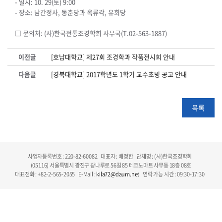
- 일시: 10. 29(토) 9:00
- 장소: 남간정사, 동춘당과 옥류각, 유회당
□ 문의처: (사)한국전통조경학회 사무국(T.02-563-1887)
이전글
[호남대학교] 제27회 조경학과 작품전시회 안내
다음글
[경북대학교] 2017학년도 1학기 교수초빙 공고 안내
목록
사업자등록번호 : 220-82-60082
대표자 : 배정한
단체명 : (사)한국조경학회
(05116) 서울특별시 광진구 광나루로 56길 85 테크노마트 사무동 18층 08호
대표전화 : +82-2-565-2055
E-Mail :
kila72@daum.net
연락 가능 시간 : 09:30-17:30