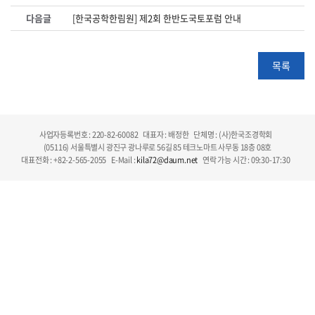
다음글
[한국공학한림원] 제2회 한반도국토포럼 안내
목록
사업자등록번호 : 220-82-60082
대표자 : 배정한
단체명 : (사)한국조경학회
(05116) 서울특별시 광진구 광나루로 56길 85 테크노마트 사무동 18층 08호
대표전화 : +82-2-565-2055
E-Mail :
kila72@daum.net
연락 가능 시간 : 09:30-17:30