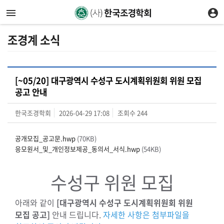
조경계 소식
[~05/20] 대구광역시 수성구 도시계획위원회 위원 모집
공고 안내
한국조경학회
2026-04-29 17:08
조회수
244
공개모집_공고문.hwp
(70KB)
응모원서_및_개인정보제공_동의서_서식.hwp
(54KB)
수성구 위원 모집
아래와 같이
[대구광역시 수성구 도시계획위원회 위원
모집 공고]
안내 드립니다.
자세한 사항은 첨부파일을