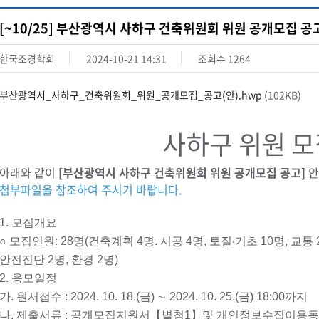
[~10/25] 부산광역시 사하구 건축위원회 위원 공개모집 공
한국조경학회
2024-10-21 14:31
조회수
1264
부산광역시_사하구_건축위원회_위원_공개모집_공고(안).hwp
(102KB)
사하구 위원 모
아래와 같이
[부산광역시 사하구 건축위원회 위원 공개모집 공고]
안
첨부파일을 참조하여 주시기 바랍니다.
1. 모집개요
○ 모집인원: 28명(건축계획 4명. 시공 4명, 토질‧기초 10명, 교통 
안전진단 2명, 환경 2명)
2. 응모일정
가. 원서접수 : 2024. 10. 18.(금) ∼ 2024. 10. 25.(금) 18:00까지
나. 제출서류 : 공개모집지원서【별첨1】및 개인정보수집이용