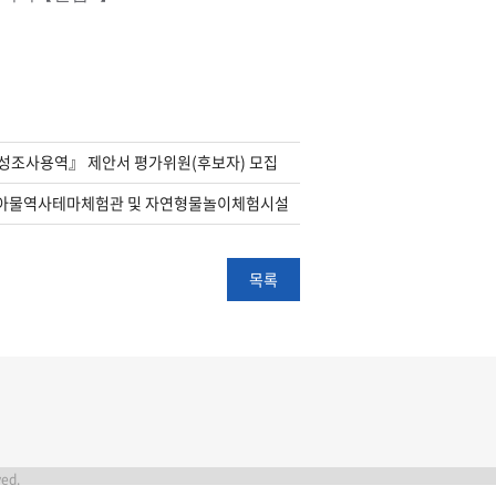
타당성조사용역』 제안서 평가위원(후보자) 모집
(아시아물역사테마체험관 및 자연형물놀이체험시설 설계공모)
목록
ved.