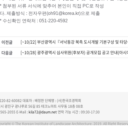
* 첨부된 서류 서식에 맞추어 본인이 직접 PC로 작성
다. 제출방식 : 전자우편(oh91@korea.kr)으로 제출
* 수신확인 연락처 : 051-220-4592
[~10/22] 부산광역시『서낙동강 북측 도시개발 기본구상 및 
이전글
[~10/28] 광주광역시 심사위원(후보자) 공개모집 공고 안내
다음글
20-82-60082
대표자 : 배정한
단체명 : (사)한국조경학회
특별시 광진구 광나루로 56길 85 테크노마트 사무동 18층 08호
565-2055
E-Mail :
kila72@daum.net
연락 가능 시간 : 09:30-17:30
yright © The Korean Institute of Landscape Architecture. 2019. All Right Reser