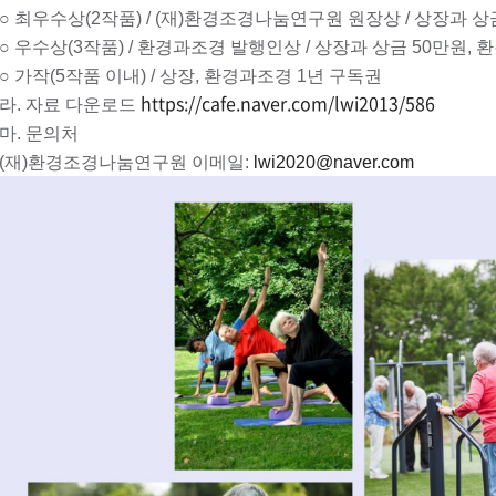
○ 최우수상(2작품) / (재)환경조경나눔연구원 원장상 /
상장과 상금
○ 우수상(3작품) / 환경과조경 발행인상 /
상장과 상금 50만원, 
○ 가작(5작품 이내) /
상장, 환경과조경 1년 구독권
https://cafe.naver.com/lwi2013/586
라. 자료 다운로드
마
. 문의처
(재)환경조경나눔연구원
이메일:
lwi2020@naver.com