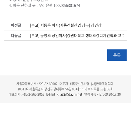
4. 마음 전하실 곳 : 우리은행 1002856301674
이전글
[부고] 서동욱 이사(계룡건설산업 상무) 장인상
다음글
[부고] 윤영조 상임이사(강원대학교 생태조경디자인학과 교수) 
목록
사업자등록번호 : 220-82-60082
대표자 : 배정한
단체명 : (사)한국조경학회
(05116) 서울특별시 광진구 광나루로 56길 85 테크노마트 사무동 18층 08호
대표전화 : +82-2-565-2055
E-Mail :
kila72@daum.net
연락 가능 시간 : 09:30-17:30