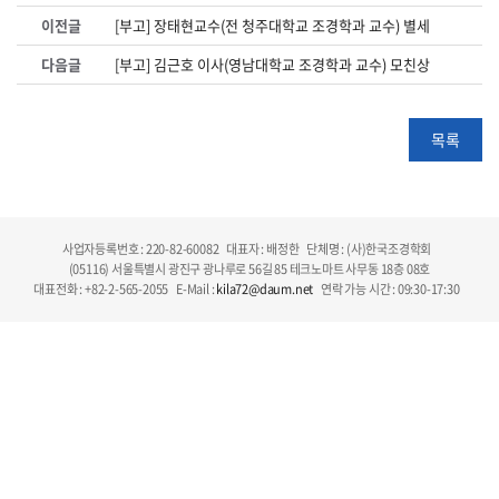
이전글
[부고] 장태현교수(전 청주대학교 조경학과 교수) 별세
다음글
[부고] 김근호 이사(영남대학교 조경학과 교수) 모친상
목록
사업자등록번호 : 220-82-60082
대표자 : 배정한
단체명 : (사)한국조경학회
(05116) 서울특별시 광진구 광나루로 56길 85 테크노마트 사무동 18층 08호
대표전화 : +82-2-565-2055
E-Mail :
kila72@daum.net
연락 가능 시간 : 09:30-17:30