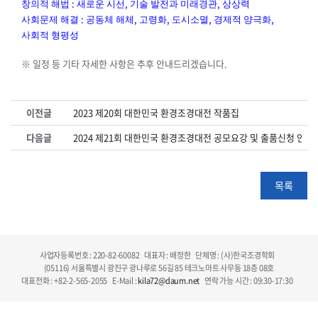
:
,
,
창의적 해법
새로운 시선
기술 발전과 미래경관
상상력
:
,
,
,
,
사회문제 해결
공동체 해체
고령화
도시소멸
경제적 양극화
사회적 형평성
※ 일정 등 기타 자세한 사항은 추후 안내드리겠습니다.
이전글
2023 제20회 대한민국 환경조경대전 작품집
다음글
2024 제21회 대한민국 환경조경대전 공모요강 및 출품신청 안내
목록
사업자등록번호 : 220-82-60082
대표자 : 배정한
단체명 : (사)한국조경학회
(05116) 서울특별시 광진구 광나루로 56길 85 테크노마트 사무동 18층 08호
대표전화 : +82-2-565-2055
E-Mail :
kila72@daum.net
연락 가능 시간 : 09:30-17:30