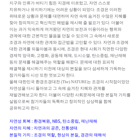
지구와 인류가 버티기 힘든 지경에 이르렀고
,
자연
스스로
치유하거나 유지하기에는 어려운 상황이 되었다
.
조경은 이러한
위태로운 상황과 문제를 대면하며
자연 속에 숨겨진 수많은 지혜를
찾아 창의적이고 혁신적인 해법을 제시해 줄 필요가 있다
.
더불어
이는
과거 익숙하게 여겨왔던 자연의 보전과 이용이라는 행위와
관계에 대한 근본적인 물음을 던질 수 있으며
그 속에서 새로운
조경과 자연에 대한 관계와 접근법을 고민할 수 있다
.
자연과 조경에
대한 관계를
되돌아봄과 동시에
,
조경은 현대 사회가 직면한 다양한
경제적 양극화
,
고령화
,
공동체 해체
,
도시소멸
,
탄소중립
,
재난재해
등의 문제를 해결해주는 역할을 해왔다
.
문제에 대한 표피적
해결책을 제시하기
이전에 대상의 본질을 보다 섬세하게 가독하는
참가자들의 시선 또한 엿보고자 한다
.
올해 대한민국 환경조경대전
(The) NATURE
는 조경의 시작점이었던
자연성을 다시 돌아보고 그 속에 숨겨진 지혜와 관계를
재발견해보고자 한다
.
더불어 다양한 사회문제에 대한 본질적 가치를
살핌으로써 참가자들의 독특하고 창의적인 상상력을 함께
공유하고자 한다
.
:
, NBS,
,
자연성 회복
환경복원
탄소중립
재난재해
:
,
자연의 지혜
자연과의 공존
전통생태
:
,
,
본질적 가치
조경의 역할
현상의 본질
경관의 재해석