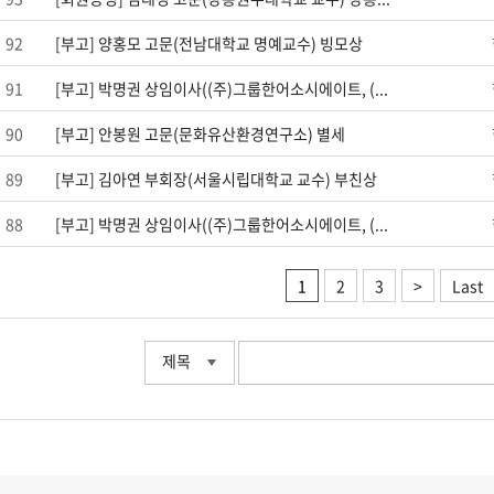
92
[부고] 양홍모 고문(전남대학교 명예교수) 빙모상
91
[부고] 박명권 상임이사((주)그룹한어소시에이트, (...
90
[부고] 안봉원 고문(문화유산환경연구소) 별세
89
[부고] 김아연 부회장(서울시립대학교 교수) 부친상
88
[부고] 박명권 상임이사((주)그룹한어소시에이트, (...
1
2
3
>
Last
제목