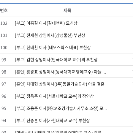
번호
제목
102
[부고] 이홍길 이사(길대앤씨) 모친상
101
[부고] 전재현 상임이사(삼성물산) 부친상
100
[부고] 한태환 이사 (데오스웍스 대표) 부친상
99
[부고] 김현 상임이사(단국대학교 교수)의 부친상
98
[혼인] 홍광표 상임이사(동국대학교 명예교수) 아들 ...
97
[혼인] 차대현 상임이사((주)동일기술공사) 아들 결혼
96
[부고] 정욱주 이사(서울대학교 교수)의 장인상
95
[부고] 조용준 이사(㈜CA조경기술사사무소 소장) 모...
94
[부고] 전승훈 이사(가천대학교 교수) 부친상
93
[회원동정] 김태경 고문(강릉원주대학교 교수) 강릉...