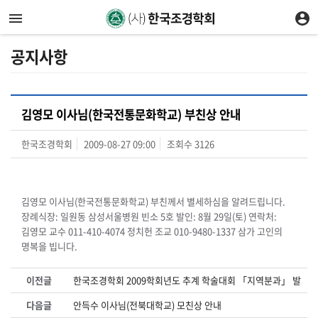
공지사항
김영모 이사님(한국전통문화학교) 부친상 안내
한국조경학회
2009-08-27 09:00
조회수
3126
김영모 이사님(한국전통문화학교) 부친께서 별세하심을 알려드립니다.
장례식장: 일원동 삼성서울병원 빈소 5호 발인: 8월 29일(토) 연락처:
김영모 교수 011-410-4074 정치헌 조교 010-9480-1337 삼가 고인의
명복을 빕니다.
이전글
한국조경학회 2009학회년도 추계 학술대회 「지역분과」 발표 
다음글
안득수 이사님(전북대학교) 모친상 안내