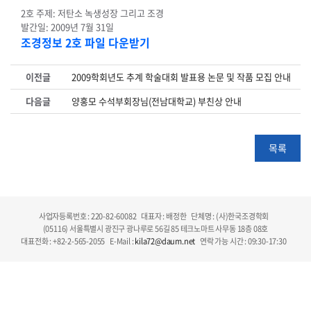
2호 주제: 저탄소 녹생성장 그리고 조경
발간일: 2009년 7월 31일
조경정보 2호 파일 다운받기
이전글
2009학회년도 추계 학술대회 발표용 논문 및 작품 모집 안내
다음글
양홍모 수석부회장님(전남대학교) 부친상 안내
목록
사업자등록번호 : 220-82-60082
대표자 : 배정한
단체명 : (사)한국조경학회
(05116) 서울특별시 광진구 광나루로 56길 85 테크노마트 사무동 18층 08호
대표전화 : +82-2-565-2055
E-Mail :
kila72@daum.net
연락 가능 시간 : 09:30-17:30