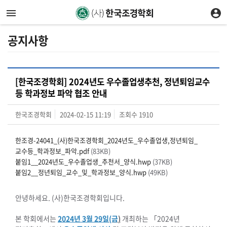
공지사항
[한국조경학회] 2024년도 우수졸업생추천, 정년퇴임교수
등 학과정보 파악 협조 안내
한국조경학회
2024-02-15 11:19
조회수
1910
한조경-24041_(사)한국조경학회_2024년도_우수졸업생,정년퇴임_
교수등_학과정보_파악.pdf
(83KB)
붙임1__2024년도_우수졸업생_추천서_양식.hwp
(37KB)
붙임2__정년퇴임_교수_및_학과정보_양식.hwp
(49KB)
안녕하세요. (사)한국조경학회입니다.
본 학회에서는
2024년 3
월 29
일
(금
)
개최하는 「2024년