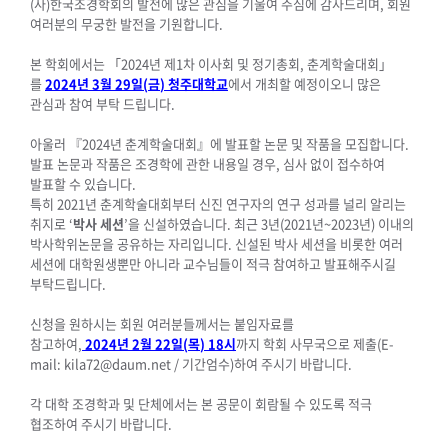
(사)한국조경학회의 발전에 많은 관심을 기울여 주심에 감사드리며, 회원
여러분의 무궁한 발전을 기원합니다.
본 학회에서는 「2024년 제1차 이사회 및 정기총회, 춘계학술대회」
를
2024
년 3
월 29
일
(
금
)
청주대학교
에서 개최할 예정이오니 많은
관심과 참여 부탁 드립니다.
아울러 『2024년 춘계학술대회』에 발표할 논문 및 작품을 모집합니다.
발표 논문과 작품은 조경학에 관한 내용일 경우, 심사 없이 접수하여
발표할 수 있습니다.
특히 2021년 춘계학술대회부터 신진 연구자의 연구 성과를 널리 알리는
취지로 ‘
박사 세션
’을 신설하였습니다. 최근 3년(2021년~2023년) 이내의
박사학위논문을 공유하는 자리입니다. 신설된 박사 세션을 비롯한 여러
세션에 대학원생뿐만 아니라 교수님들이 적극 참여하고 발표해주시길
부탁드립니다.
신청을 원하시는 회원 여러분들께서는 붙임자료를
참고하여,
2024
년
2
월
22
일
(
목
) 18
시
까지 학회 사무국으로 제출(E-
mail: kila72@daum.net / 기간엄수)하여 주시기 바랍니다.
각 대학 조경학과 및 단체에서는 본 공문이 회람될 수 있도록 적극
협조하여 주시기 바랍니다.