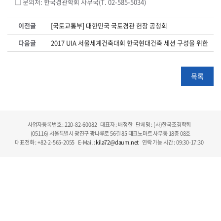
□ 문의처: 한국경관학회 사무국(T. 02-585-5034)
이전글
[국토교통부] 대한민국 국토경관 헌장 공청회
다음글
2017 UIA 서울세계건축대회 한국현대건축 세션 구성을 위한 설
목록
사업자등록번호 : 220-82-60082
대표자 : 배정한
단체명 : (사)한국조경학회
(05116) 서울특별시 광진구 광나루로 56길 85 테크노마트 사무동 18층 08호
대표전화 : +82-2-565-2055
E-Mail :
kila72@daum.net
연락 가능 시간 : 09:30-17:30