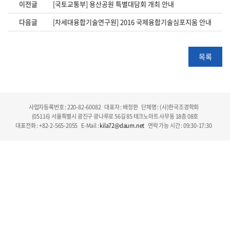
이전글
[국토교통부] 용산공원 특별대담회 개최 안내
다음글
[차세대융합기술연구원] 2016 국제융합기술심포지움 안내
목록
사업자등록번호 : 220-82-60082
대표자 : 배정한
단체명 : (사)한국조경학회
(05116) 서울특별시 광진구 광나루로 56길 85 테크노마트 사무동 18층 08호
대표전화 : +82-2-565-2055
E-Mail :
kila72@daum.net
연락 가능 시간 : 09:30-17:30