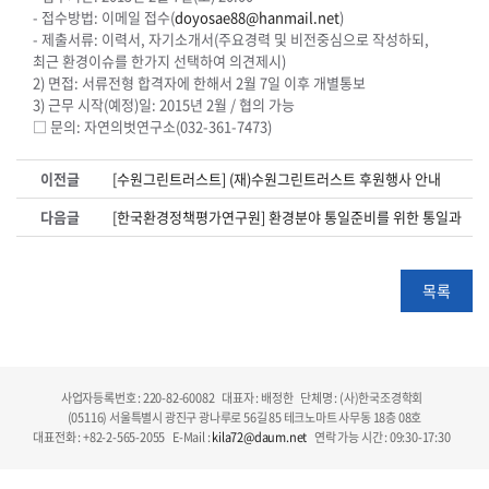
- 접수방법: 이메일 접수(
doyosae88@hanmail.net
)
- 제출서류: 이력서, 자기소개서(주요경력 및 비전중심으로 작성하되,
최근 환경이슈를 한가지 선택하여 의견제시)
2) 면접: 서류전형 합격자에 한해서 2월 7일 이후 개별통보
3) 근무 시작(예정)일: 2015년 2월 / 협의 가능
□ 문의: 자연의벗연구소(032-361-7473)
이전글
[수원그린트러스트] (재)수원그린트러스트 후원행사 안내
다음글
[한국환경정책평가연구원] 환경분야 통일준비를 위한 통일과 환
목록
사업자등록번호 : 220-82-60082
대표자 : 배정한
단체명 : (사)한국조경학회
(05116) 서울특별시 광진구 광나루로 56길 85 테크노마트 사무동 18층 08호
대표전화 : +82-2-565-2055
E-Mail :
kila72@daum.net
연락 가능 시간 : 09:30-17:30