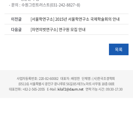
- 문의 : 수원그린트러스트(031-242-8827~8)
이전글
[서울학연구소] 2015년 서울학연구소 국제학술회의 안내
다음글
[자연의벗연구소] 연구원 모집 안내
목록
사업자등록번호 : 220-82-60082
대표자 : 배정한
단체명 : (사)한국조경학회
(05116) 서울특별시 광진구 광나루로 56길 85 테크노마트 사무동 18층 08호
대표전화 : +82-2-565-2055
E-Mail :
kila72@daum.net
연락 가능 시간 : 09:30-17:30