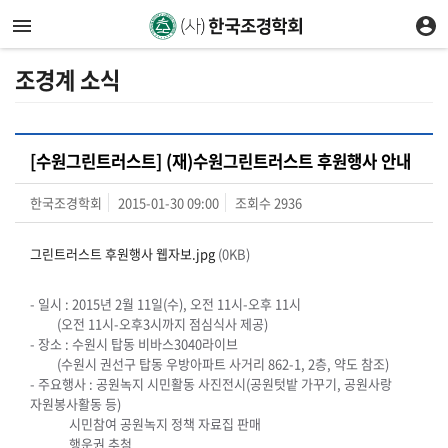
조경계 소식
[수원그린트러스트] (재)수원그린트러스트 후원행사 안내
한국조경학회
2015-01-30 09:00
조회수
2936
그린트러스트 후원행사 웹자보.jpg
(0KB)
- 일시 : 2015년 2월 11일(수), 오전 11시-오후 11시
(오전 11시-오후3시까지 점심식사 제공)
- 장소 : 수원시 탑동 비바스3040라이브
(수원시 권선구 탑동 우방아파트 사거리 862-1, 2층, 약도 참조)
- 주요행사 : 공원녹지 시민활동 사진전시(공원텃밭 가꾸기, 공원사랑
자원봉사활동 등)
시민참여 공원녹지 정책 자료집 판매
행운권 추첨