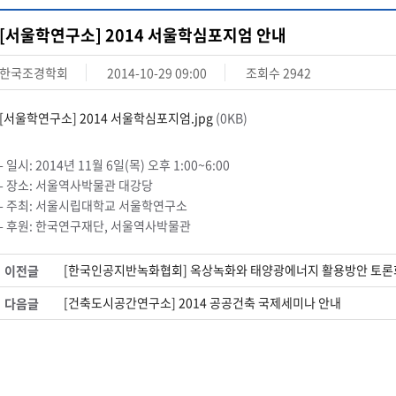
[서울학연구소] 2014 서울학심포지엄 안내
한국조경학회
2014-10-29 09:00
조회수
2942
[서울학연구소] 2014 서울학심포지엄.jpg
(0KB)
-
일시
: 2014
년
11
월
6
일
(
목
)
오후
1:00~6:00
-
장소
:
서울역사박물관 대강당
-
주최
:
서울시립대학교 서울학연구소
-
후원
:
한국연구재단
,
서울역사박물관
[한국인공지반녹화협회] 옥상녹화와 태양광에너지 활용방안 토론
이전글
[건축도시공간연구소] 2014 공공건축 국제세미나 안내
다음글