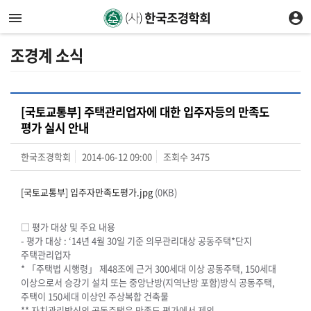
조경계 소식
[국토교통부] 주택관리업자에 대한 입주자등의 만족도
평가 실시 안내
한국조경학회
2014-06-12 09:00
조회수
3475
[국토교통부] 입주자만족도평가.jpg
(0KB)
□
평가 대상 및 주요 내용
-
평가 대상
: ‘
14
년
4
월
30
일 기준 의무관리대상 공동주택
*
단지
주택관리업자
*
「
주택법 시행령
」
제
48
조에 근거
300
세대 이상 공동주택
, 150
세대
이상으로서 승강기 설치 또는 중앙난방
(
지역난방 포함
)
방식 공동주택
,
주택이
150
세대 이상인 주상복합 건축물
*
*
자치관리방식의 공동주택은 만족도 평가에서 제외