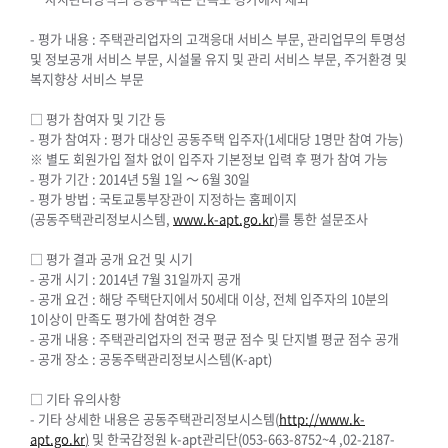
-
평가 내용
:
주택관리업자의 고객응대 서비스 부문
,
관리업무의 투명성
및 정보공개 서비스 부문
,
시설물 유지 및 관리 서비스 부문
,
주거환경 및
복지향상 서비스 부문
□
평가 참여자 및 기간 등
-
평가 참여자
:
평가 대상인 공동주택 입주자
(1
세대당
1
명만 참여 가능
)
※
별도 회원가입 절차 없이 입주자 기본정보
입력 후 평가 참여 가능
-
평가 기간
: 2014
년
5
월
1
일
～
6
월
30
일
-
평가 방법
:
국토교통부장관이 지정하는 홈페이지
(
공동주택관리정보시스템
,
www.k-apt.go.kr
)
를 통한 설문조사
□
평가 결과 공개 요건 및 시기
-
공개 시기
: 2014
년
7
월
31
일까지 공개
-
공개 요건
:
해당 주택단지에서
50
세대 이상
,
전체 입주자의
10
분의
1
이상이
만족도 평가에 참여한 경우
-
공개 내용
:
주택관리업자의 전국 평균 점수 및 단지별 평균 점수 공개
-
공개
장소
:
공동주택관리정보시스템
(K-apt)
□
기타 유의사항
-
기타 상세한 내용은 공동주택관리정보시스템
(
http://
www.k-
apt.go.kr
)
및
한국감정원
k-apt
관리단
(053-663-8752~4 ,02-2187-