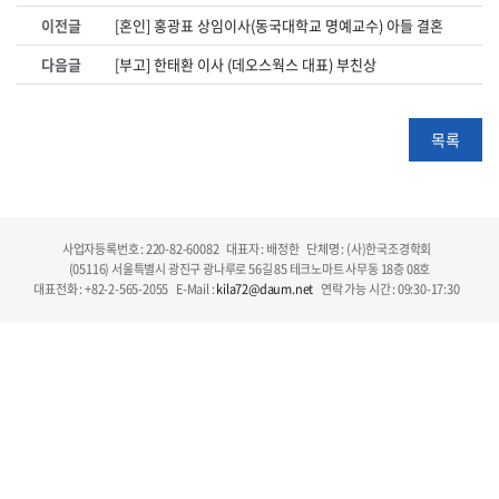
이전글
[혼인] 홍광표 상임이사(동국대학교 명예교수) 아들 결혼
다음글
[부고] 한태환 이사 (데오스웍스 대표) 부친상
목록
사업자등록번호 : 220-82-60082
대표자 : 배정한
단체명 : (사)한국조경학회
(05116) 서울특별시 광진구 광나루로 56길 85 테크노마트 사무동 18층 08호
대표전화 : +82-2-565-2055
E-Mail :
kila72@daum.net
연락 가능 시간 : 09:30-17:30