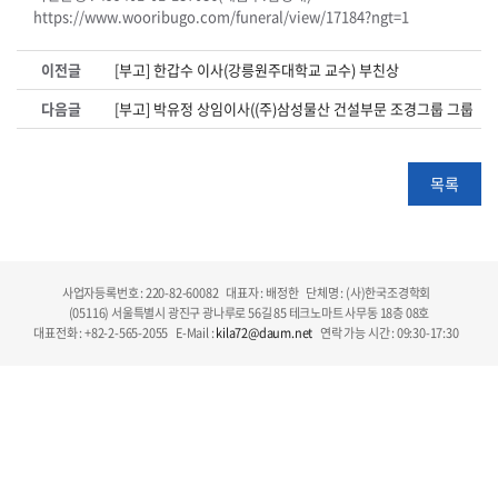
https://www.wooribugo.com/funeral/view/17184?ngt=1
이전글
[부고] 한갑수 이사(강릉원주대학교 교수) 부친상
다음글
[부고] 박유정 상임이사((주)삼성물산 건설부문 조경그룹 그룹장)
목록
사업자등록번호 : 220-82-60082
대표자 : 배정한
단체명 : (사)한국조경학회
(05116) 서울특별시 광진구 광나루로 56길 85 테크노마트 사무동 18층 08호
대표전화 : +82-2-565-2055
E-Mail :
kila72@daum.net
연락 가능 시간 : 09:30-17:30