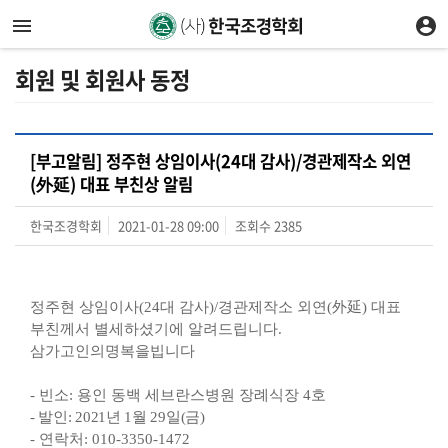
회원 및 회원사 동정
[부고알림] 정주현 상임이사(24대 감사)/경관제작소 외연
(外延) 대표 부친상 알림
한국조경학회
2021-01-28 09:00
조회수
2385
정주현 상임이사(24대 감사)/경관제작소 외연(外延) 대표
부친께서 별세하셨기에 알려드립니다.
삼가고인의명복을빕니다
- 빈소: 용인 동백 세브란스병원 장례식장 4호
- 발인: 2021년 1월 29일(금)
- 연락처: 010-3350-1472