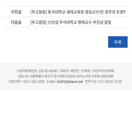
이전글
[부고알림] 동국대학교 생태교육원 겸임교수(전 경주대 조경학과 
다음글
[부고알림] 신상섭 우석대학교 명예교수 부친상 알림
목록
사업자등록번호 : 220-82-60082
대표자 : 배정한
단체명 : (사)한국조경학회
(05116) 서울특별시 광진구 광나루로 56길 85 테크노마트 사무동 18층 08호
대표전화 : +82-2-565-2055
E-Mail :
kila72@daum.net
연락 가능 시간 : 09:30-17:30