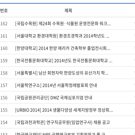
번호
제목
162
[국립수목원] 제24회 수목원·식물원 운영전문화 워크...
161
[서울대학교 환경대학원] 환경조경학과 2014학년도 ...
160
[한양대학교] 2014 한양 에리카 건축학부 졸업전시회...
159
[한국전통문화대학교] 2014년도 한국전통문화대학교 ...
158
[서울특별시] 남산 회현자락 한양도성의 유산가치 학...
157
[서울학연구소] 2014년 서울학정례발표회 안내
156
[국립공원관리공단] DMZ 국제심포지엄 안내
155
[URBIO 2014] 2014 생물다양성 세계지방정부 정상회...
154
[국립과천과학관] 연구직공무원(임업연구사) 채용 공고
153
[한국연구재단] NRF 국책연구본부 기획전문가 풀 구...